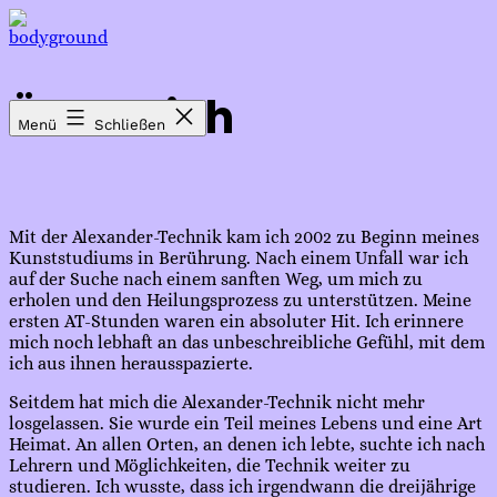
Zum
Inhalt
bodyground
springen
Über Mich
Menü
Schließen
Mit der Alexander-Technik kam ich 2002 zu Beginn meines
Kunststudiums in Berührung. Nach einem Unfall war ich
auf der Suche nach einem sanften Weg, um mich zu
erholen und den Heilungsprozess zu unterstützen. Meine
ersten AT-Stunden waren ein absoluter Hit. Ich erinnere
mich noch lebhaft an das unbeschreibliche Gefühl, mit dem
ich aus ihnen herausspazierte.
Seitdem hat mich die Alexander-Technik nicht mehr
losgelassen. Sie wurde ein Teil meines Lebens und eine Art
Heimat. An allen Orten, an denen ich lebte, suchte ich nach
Lehrern und Möglichkeiten, die Technik weiter zu
studieren. Ich wusste, dass ich irgendwann die dreijährige